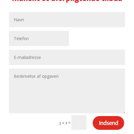
Indsend
=
3 + 2