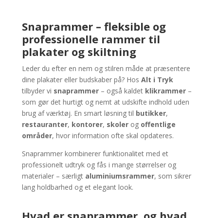
Snaprammer – fleksible og
professionelle rammer til
plakater og skiltning
Leder du efter en nem og stilren måde at præsentere
dine plakater eller budskaber på? Hos
Alt i Tryk
tilbyder vi
snaprammer
– også kaldet
klikrammer
–
som gør det hurtigt og nemt at udskifte indhold uden
brug af værktøj. En smart løsning til
butikker
,
restauranter
,
kontorer
,
skoler
og
offentlige
områder
, hvor information ofte skal opdateres.
Snaprammer kombinerer funktionalitet med et
professionelt udtryk og fås i mange størrelser og
materialer – særligt
aluminiumsrammer
, som sikrer
lang holdbarhed og et elegant look.
Hvad er snaprammer, og hvad