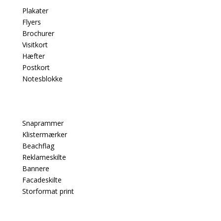
Plakater
Flyers
Brochurer
Visitkort
Hæfter
Postkort
Notesblokke
Snaprammer
Klistermærker
Beachflag
Reklameskilte
Bannere
Facadeskilte
Storformat print
PRODUKTER