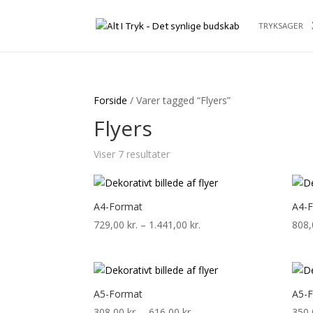
TRYKSAGER
Forside
/ Varer tagged “Flyers”
Flyers
Viser 7 resultater
A4-Format
A4-
Prisinterval:
729,00
kr.
–
1.441,00
kr.
808
729,00 kr.
til
1.441,00 kr.
A5-Format
A5-
Prisinterval:
308,00
kr.
–
616,00
kr.
350