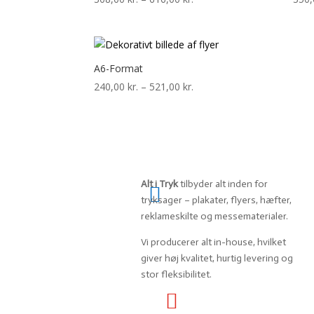
308,00 kr.
til
616,00 kr.
A6-Format
Prisinterval:
240,00
kr.
–
521,00
kr.
240,00 kr.
til
521,00 kr.
PRODUKTER
Alt i Tryk
tilbyder alt inden for

tryksager – plakater, flyers, hæfter,
reklameskilte og messematerialer.
Vi producerer alt in-house, hvilket
giver høj kvalitet, hurtig levering og
stor fleksibilitet.
