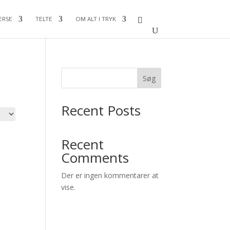
ERSE
TELTE
OM ALT I TRYK
Søg
Recent Posts
Recent
Comments
erval:
Der er ingen kommentarer at
 kr.
vise.
00 kr.
val: