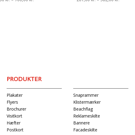
350,00 kr.
267,00 k
til
til
700,00 kr.
582,00 k
PRODUKTER
Snaprammer
Plakater
Klistermærker
Flyers
Beachflag
Brochurer
Reklameskilte
Visitkort
Bannere
Hæfter
Facadeskilte
Postkort