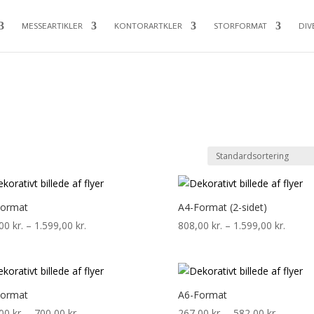
MESSEARTIKLER
KONTORARTKLER
STORFORMAT
DIV
Format
A4-Format (2-sidet)
Prisinterval:
Prisint
,00
kr.
–
1.599,00
kr.
808,00
kr.
–
1.599,00
kr.
808,00 kr.
808,00
til
til
1.599,00 kr.
1.599,
Format
A6-Format
Prisinterval:
Prisinter
,00
kr.
–
700,00
kr.
267,00
kr.
–
582,00
kr.