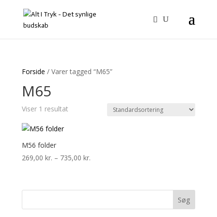
Forside
/ Varer tagged “M65”
M65
Viser 1 resultat
M56 folder
Prisinterval:
269,00
kr.
–
735,00
kr.
269,00 kr.
til
735,00 kr.
Søg