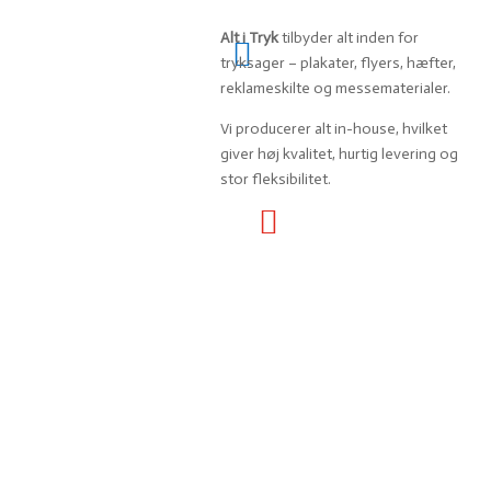
Alt i Tryk
tilbyder alt inden for

tryksager – plakater, flyers, hæfter,
reklameskilte og messematerialer.
Vi producerer alt in-house, hvilket
giver høj kvalitet, hurtig levering og
stor fleksibilitet.
