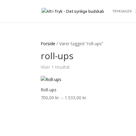
TRYKSAGER
Forside
/ Varer tagged “roll-ups”
roll-ups
Viser 1 resultat
Roll-ups
Prisinterval:
700,00
kr.
–
1.533,00
kr.
700,00 kr.
til
1.533,00 kr.
PRODUKTER