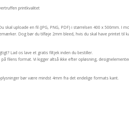
ertruffen printkvalitet
skal uploade en fil (JPG, PNG, PDF) i størrelsen 400 x 500mm. I mod
æremærker. Dog bør du tilføje 2mm bleed, hvis du skal have printet til k
gtigt? Lad os lave et gratis filtjek inden du bestiller.
de på filens format. Vi kigger altså ikke efter opløsning, designelement
lysninger bør være mindst 4mm fra det endelige formats kant.