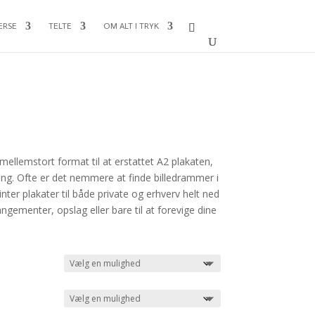
ERSE
TELTE
OM ALT I TRYK
mellemstort format til at erstattet A2 plakaten,
ing. Ofte er det nemmere at finde billedrammer i
nter plakater til både private og erhverv helt ned
rrangementer, opslag eller bare til at forevige dine