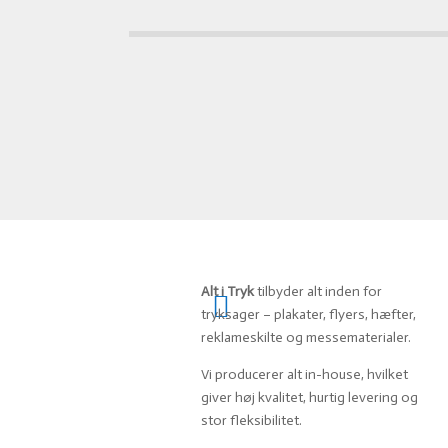
PRODUKTER
Alt i Tryk
tilbyder alt inden for

tryksager – plakater, flyers, hæfter,
reklameskilte og messematerialer.
Vi producerer alt in-house, hvilket
giver høj kvalitet, hurtig levering og
stor fleksibilitet.