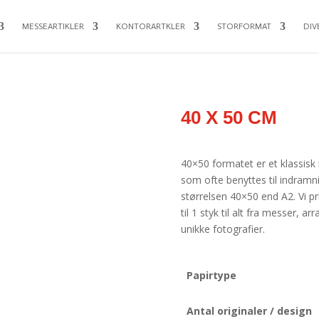
MESSEARTIKLER
KONTORARTKLER
STORFORMAT
DIV
40 X 50 CM
40×50 formatet er et klassisk 
som ofte benyttes til indramn
størrelsen 40×50 end A2. Vi pri
til 1 styk til alt fra messer, a
unikke fotografier.
Papirtype
Antal originaler / design