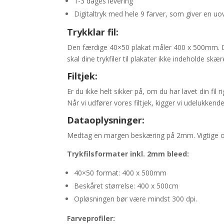
1-3 dages levering
Digitaltryk med hele 9 farver, som giver en uov
Trykklar fil:
Den færdige 40×50 plakat måler 400 x 500mm. Du 
skal dine trykfiler til plakater ikke indeholde sk
Filtjek:
Er du ikke helt sikker på, om du har lavet din fil ri
Når vi udfører vores filtjek, kigger vi udelukken
Dataoplysninger:
Medtag en margen beskæring på 2mm. Vigtige op
Trykfilsformater inkl. 2mm bleed:
40×50 format: 400 x 500mm
Beskåret størrelse: 400 x 500cm
Opløsningen bør være mindst 300 dpi.
Farveprofiler: