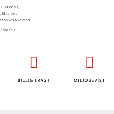
 Coated v3).
 til kurver.
g trykkes ikke med.
iske fejl!


BILLIG FRAGT
MILJØBEVIST