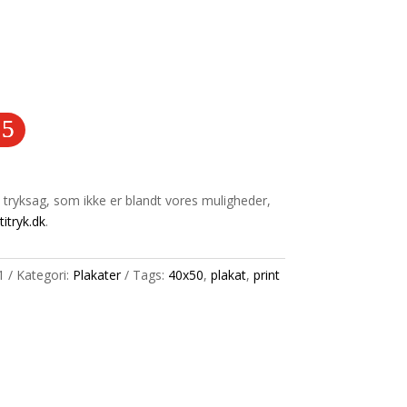
in tryksag, som ikke er blandt vores muligheder,
titryk.dk
.
1
Kategori:
Plakater
Tags:
40x50
,
plakat
,
print