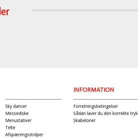
der
PRODUKTER
INFORMATION
Sky dancer
Forretningsbetingelser
Messediske
Sådan laver du den korrekte trykf
Menustativer
Skabeloner
Telte
Afspærringsstolper