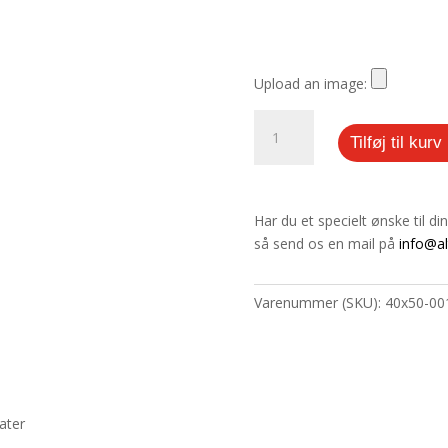
Upload an image:
40
Tilføj til kurv
x
50
cm
antal
Har du et specielt ønske til d
så send os en mail på
info@al
Varenummer (SKU):
40x50-00
kater