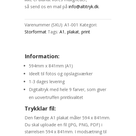
så send os en mail på
info@altitryk.dk
.
Varenummer (SKU):
A1-001
Kategori:
Storformat
Tags:
A1
,
plakat
,
print
Information:
594mm x 841mm (A1)
Ideelt til fotos og opslagsværker
1-3 dages levering
Digitaltryk med hele 9 farver, som giver
en uovertruffen printkvalitet
Trykklar fil:
Den færdige A1 plakat måler 594 x 841mm.
Du skal uploade en fil (JPG, PNG, PDF) i
størrelsen 594 x 841mm. I modsætning til