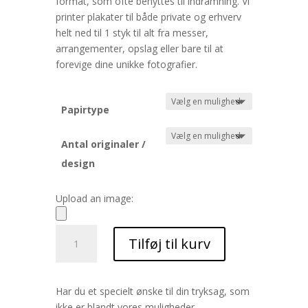
format, som ofte benyttes til indramning. Vi
printer plakater til både private og erhverv
helt ned til 1 styk til alt fra messer,
arrangementer, opslag eller bare til at
forevige dine unikke fotografier.
Papirtype
Antal originaler /
design
Upload an image:
A1
Tilføj til kurv
plakat
antal
Har du et specielt ønske til din tryksag, som
ikke er blandt vores muligheder,