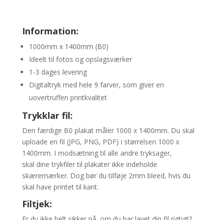
Information:
1000mm x 1400mm (B0)
Ideelt til fotos og opslagsværker
1-3 dages levering
Digitaltryk med hele 9 farver, som giver en
uovertruffen printkvalitet
Trykklar fil:
Den færdige B0 plakat måler 1000 x 1400mm. Du skal
uploade en fil (JPG, PNG, PDF) i størrelsen 1000 x
1400mm. I modsætning til alle andre tryksager,
skal dine trykfiler til plakater ikke indeholde
skæremærker. Dog bør du tilføje 2mm bleed, hvis du
skal have printet til kant.
Filtjek:
Er du ikke helt sikker på, om du har lavet din fil rigtigt?