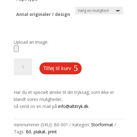
Antal originaler / design
Upload an image:
B0
Tilføj til kurv
plakat
antal
Har du et specielt ønske til din tryksag, som ikke er
blandt vores muligheder,
så send os en mail på
info@altitryk.dk
.
Varenummer (SKU):
B0-001
Kategori:
Storformat
Tags:
B0
,
plakat
,
print