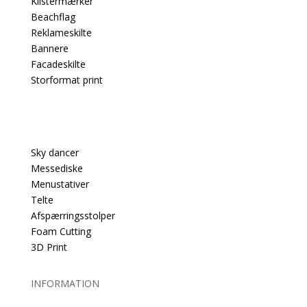
Klistermærker
Beachflag
Reklameskilte
Bannere
Facadeskilte
Storformat print
PRODUKTER
Sky dancer
Messediske
Menustativer
Telte
Afspærringsstolper
Foam Cutting
3D Print
INFORMATION