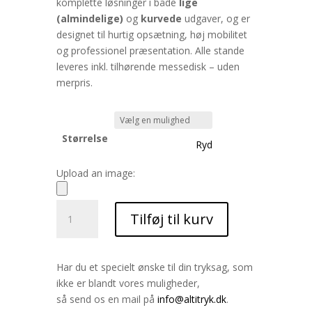
komplette løsninger i både
lige
(almindelige)
og
kurvede
udgaver, og er
designet til hurtig opsætning, høj mobilitet
og professionel præsentation. Alle stande
leveres inkl. tilhørende messedisk – uden
merpris.
Størrelse
Ryd
Upload an image:
Komplet
Tilføj til kurv
messestand
antal
Har du et specielt ønske til din tryksag, som
ikke er blandt vores muligheder,
så send os en mail på
info@altitryk.dk
.