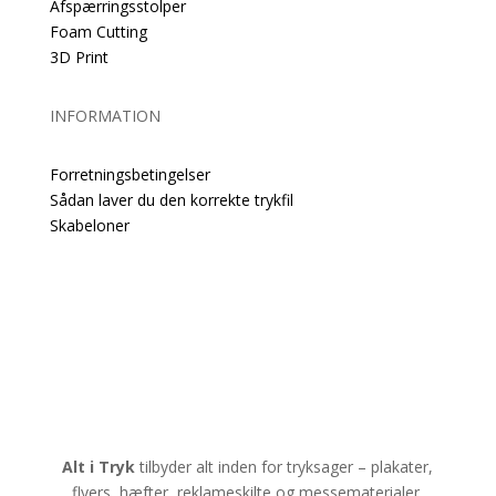
Afspærringsstolper
Foam Cutting
3D Print
INFORMATION
Forretningsbetingelser
Sådan laver du den korrekte trykfil
Skabeloner
Alt i Tryk
tilbyder alt inden for tryksager – plakater,
flyers, hæfter, reklameskilte og messematerialer.