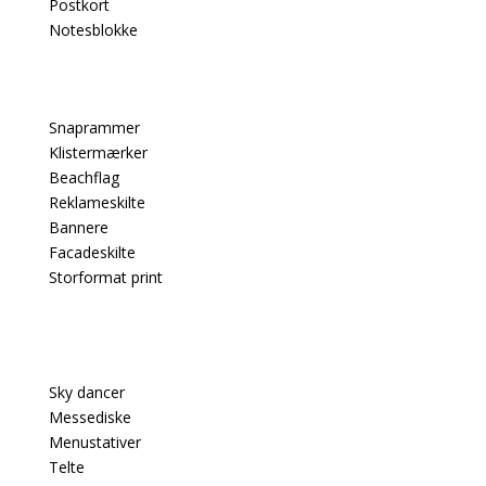
Postkort
Notesblokke
Snaprammer
Klistermærker
Beachflag
Reklameskilte
Bannere
Facadeskilte
Storformat print
PRODUKTER
Sky dancer
Messediske
Menustativer
Telte