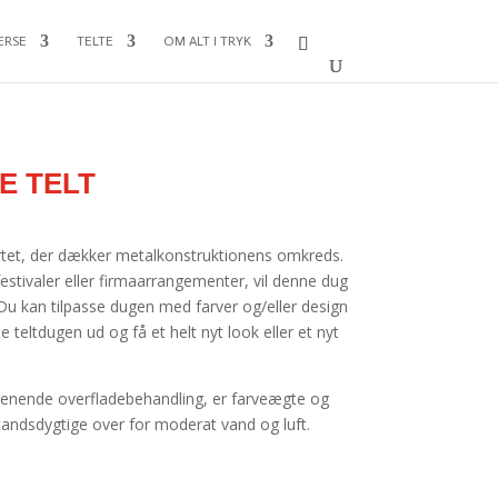
ERSE
TELTE
OM ALT I TRYK
E TELT
ørtet, der dækker metalkonstruktionens omkreds.
estivaler eller firmaarrangementer, vil denne dug
ud. Du kan tilpasse dugen med farver og/eller design
te teltdugen ud og få et helt nyt look eller et nyt
urenende overfladebehandling, er farveægte og
tandsdygtige over for moderat vand og luft.