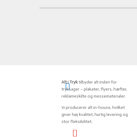
PRODUKTER
Alt i Tryk
tilbyder alt inden for

tryksager – plakater, flyers, hæfter,
reklameskilte og messematerialer.
Vi producerer alt in-house, hvilket
giver høj kvalitet, hurtig levering og
stor fleksibilitet.
