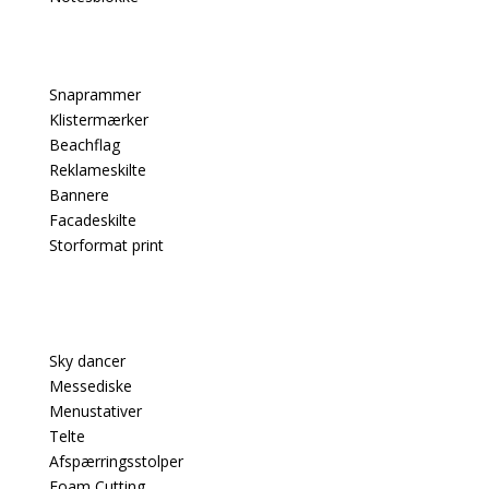
Snaprammer
Klistermærker
Beachflag
Reklameskilte
Bannere
Facadeskilte
Storformat print
PRODUKTER
Sky dancer
Messediske
Menustativer
Telte
Afspærringsstolper
Foam Cutting