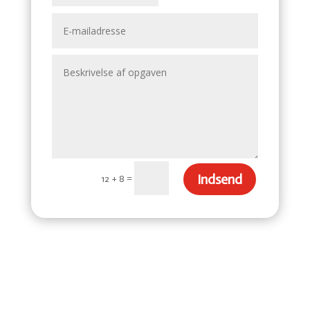
Indsend
=
12 + 8