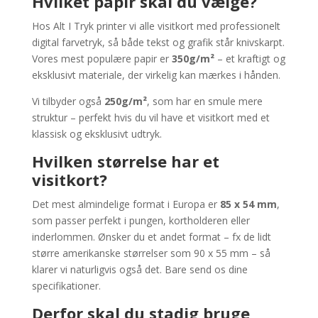
Hvilket papir skal du vælge?
Hos Alt I Tryk printer vi alle visitkort med professionelt
digital farvetryk, så både tekst og grafik står knivskarpt.
Vores mest populære papir er
350g/m²
– et kraftigt og
eksklusivt materiale, der virkelig kan mærkes i hånden.
Vi tilbyder også
250g/m²
, som har en smule mere
struktur – perfekt hvis du vil have et visitkort med et
klassisk og eksklusivt udtryk.
Hvilken størrelse har et
visitkort?
Det mest almindelige format i Europa er
85 x 54 mm
,
som passer perfekt i pungen, kortholderen eller
inderlommen. Ønsker du et andet format – fx de lidt
større amerikanske størrelser som 90 x 55 mm – så
klarer vi naturligvis også det. Bare send os dine
specifikationer.
Derfor skal du stadig bruge