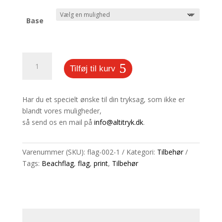
Base
Baser
Tilføj til kurv
til
beachflag
antal
Har du et specielt ønske til din tryksag, som ikke er
blandt vores muligheder,
så send os en mail på
info@altitryk.dk
.
Varenummer (SKU):
flag-002-1
Kategori:
Tilbehør
Tags:
Beachflag
,
flag
,
print
,
Tilbehør