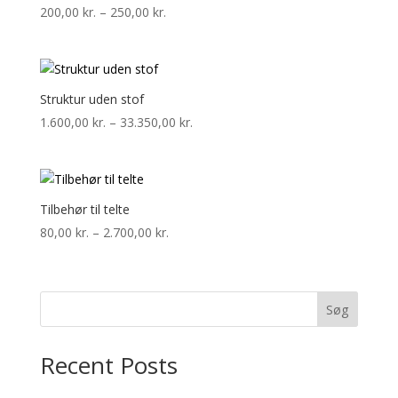
Prisinterval:
200,00
kr.
–
250,00
kr.
200,00 kr.
til
250,00 kr.
Struktur uden stof
Prisinterval:
1.600,00
kr.
–
33.350,00
kr.
1.600,00 kr.
til
33.350,00 kr.
Tilbehør til telte
Prisinterval:
80,00
kr.
–
2.700,00
kr.
80,00 kr.
til
2.700,00 kr.
Søg
Recent Posts