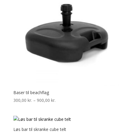
Baser til beachflag
Prisinterval:
300,00
kr.
–
900,00
kr.
300,00 kr.
til
900,00 kr.
Løs bar til skranke cube telt