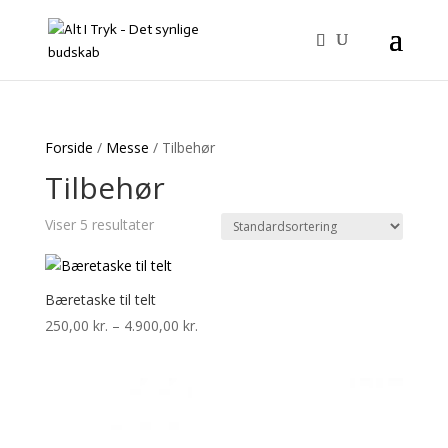
Forside
/
Messe
/ Tilbehør
Tilbehør
Viser 5 resultater
Bæretaske til telt
Prisinterval:
250,00
kr.
–
4.900,00
kr.
250,00 kr.
til
4.900,00 kr.