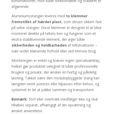
konstruktioner, hvor både funktionalitet og stabilitet er
afgørende.
Aluminiumsstangen leveres med
to klemmer
fremstillet af hærdet plast
, som skrues sikkert fast
på selve stangen. Disse klemmer er designet til at blive
monteret direkte på teltets ben og fungerer som et
ekstra stabiliserende element, der øger både
sikkerheden og holdbarheden
af teltstrukturen –
især under blæsende forhold eller ved intensiv brug.
Monteringen er enkel og kræver ingen specialværktøj,
hvilket gør produktet velegnet til både professionelle
brugere og private, der ønsker en hurtig og pålidelig
løsning. Takket være den modulopbyggede stang kan
længden nemt justeres eller tilpasses efter behov, og
systemet er let at pakke sammen og transportere.
Bemærk:
Stof eller overtræk medfølger ikke og skal
tilkøbes separat, afhængigt af din opsætning og
ønsket anvendelse.