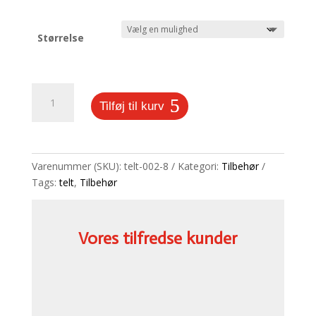
Størrelse
Løs
Tilføj til kurv
bar
til
skranke
cube
Varenummer (SKU):
telt-002-8
Kategori:
Tilbehør
telt
Tags:
telt
,
Tilbehør
antal
Vores tilfredse kunder